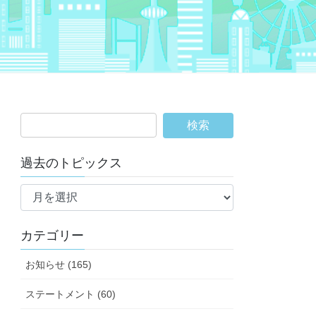
過去のトピックス
過
去
の
カテゴリー
ト
ピ
お知らせ (165)
ッ
ク
ステートメント (60)
ス