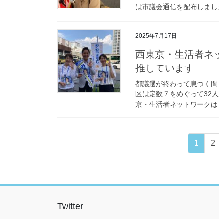
は市議会通信を配布しました
2025年7月17日
西東京・生活者ネ
推しています
都議選が終わって息つく間
区は定数７をめぐって32
京・生活者ネットワークは「
投
ペ
ペ
1
2
稿
ー
ー
ジ
ジ
の
ペ
ー
Twitter