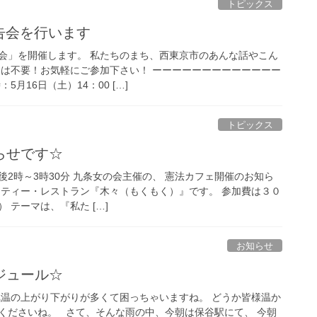
トピックス
報告会を行います
会」を開催します。 私たちのまち、西東京市のあんな話やこん
約は不要！お気軽にご参加下さい！ ーーーーーーーーーーーーー
月16日（土）14：00 […]
トピックス
らせです☆
午後2時～3時30分 九条女の会主催の、 憲法カフェ開催のお知ら
ニティー・レストラン『木々（もくもく）』です。 参加費は３０
 テーマは、『私た […]
お知らせ
ジュール☆
気温の上がり下がりが多くて困っちゃいますね。 どうか皆様温か
くださいね。 さて、そんな雨の中、今朝は保谷駅にて、 今朝