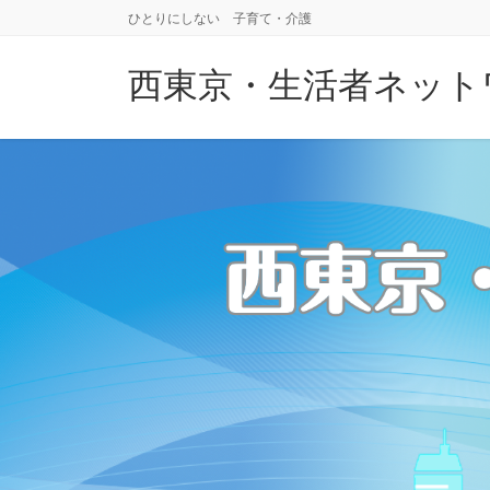
コ
ナ
ひとりにしない 子育て・介護
ン
ビ
テ
ゲ
西東京・生活者ネット
ン
ー
ツ
シ
に
ョ
移
ン
動
に
移
動