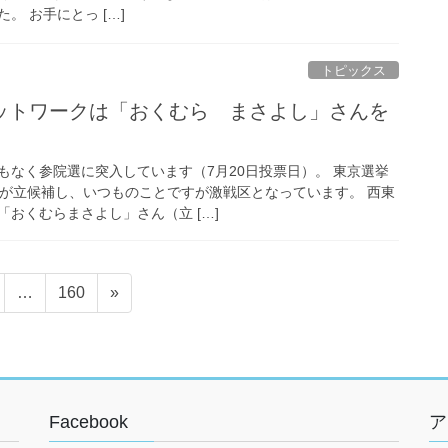
。 お手にとっ […]
トピックス
ットワークは「おくむら まさよし」さんを
もなく参院選に突入しています（7月20日投票日）。 東京選挙
人が立候補し、いつものことですが激戦区となっています。 西東
おくむらまさよし」さん（立 […]
ペ
…
160
»
ー
ジ
Facebook
ア