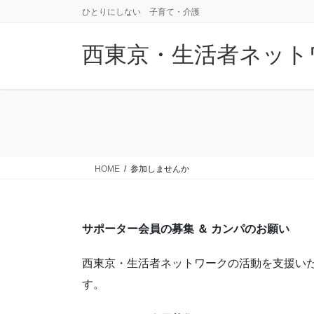
コ
ナ
ひとりにしない 子育て・介護
ン
ビ
テ
ゲ
西東京・生活者ネット
ン
ー
ツ
シ
に
ョ
移
ン
動
に
移
動
HOME
参加しませんか
サポーター会員の募集 ＆ カンパのお願い
西東京・生活者ネットワークの活動を支援い
す。